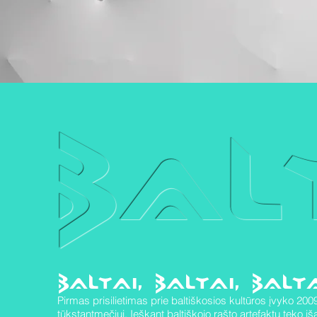
BAL
BALTAI, BALTAI, BALTA
Pirmas prisilietimas prie baltiškosios kultūros įvyko 2
tūkstantmečiui. Ieškant baltiškojo rašto artefaktų teko i