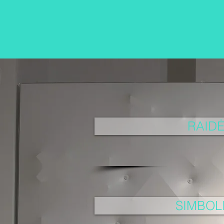
RAIDĖ
SIMBOLI