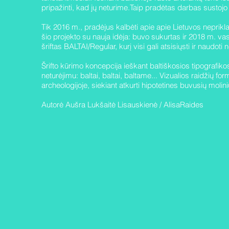
pripažinti, kad jų neturime.Taip pradėtas darbas sustojo
Tik 2016 m., pradėjus kalbėti apie apie Lietuvos neprik
šio projekto su nauja idėja: buvo sukurtas ir 2018 m. vas
šriftas BALTAI/Regular, kurį visi gali atsisiųsti ir naudot
Šrifto kūrimo koncepcija ieškant baltiškosios tipografik
neturėjimu: baltai, baltai, baltame... Vizualios raidžių
archeologijoje, siekiant atkurti hipotetines buvusių molin
Autorė Aušra Lukšaitė Lisauskienė / AlisaRaides